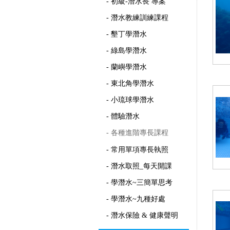
- 初級-潛水長 專案
- 潛水教練訓練課程
- 墾丁學潛水
- 綠島學潛水
- 蘭嶼學潛水
- 東北角學潛水
- 小琉球學潛水
- 體驗潛水
- 各種進階專長課程
- 常用單項專長執照
- 潛水取照_每天開課
- 學潛水~三簡單思考
- 學潛水~九種好處
- 潛水保險 & 健康聲明