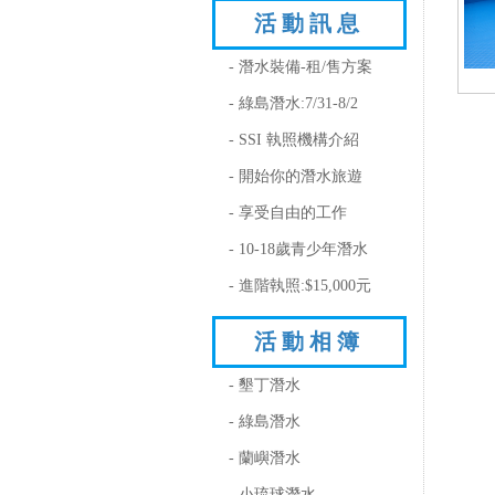
活動訊息
- 潛水裝備-租/售方案
- 綠島潛水:7/31-8/2
- SSI 執照機構介紹
- 開始你的潛水旅遊
- 享受自由的工作
- 10-18歲青少年潛水
- 進階執照:$15,000元
活動相簿
- 墾丁潛水
- 綠島潛水
- 蘭嶼潛水
- 小琉球潛水