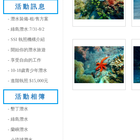
活動訊息
- 潛水裝備-租/售方案
- 綠島潛水:7/31-8/2
- SSI 執照機構介紹
- 開始你的潛水旅遊
- 享受自由的工作
- 10-18歲青少年潛水
- 進階執照:$15,000元
活動相簿
- 墾丁潛水
- 綠島潛水
- 蘭嶼潛水
- 小琉球潛水