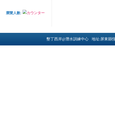
瀏覽人數:
墾丁西岸@潛水訓練中心 地址:屏東縣恆春鎮南