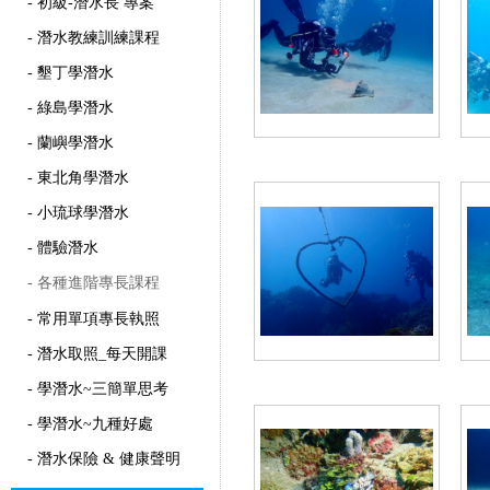
- 初級-潛水長 專案
- 潛水教練訓練課程
- 墾丁學潛水
- 綠島學潛水
- 蘭嶼學潛水
- 東北角學潛水
- 小琉球學潛水
- 體驗潛水
- 各種進階專長課程
- 常用單項專長執照
- 潛水取照_每天開課
- 學潛水~三簡單思考
- 學潛水~九種好處
- 潛水保險 & 健康聲明