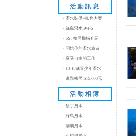
活動訊息
- 潛水裝備-租/售方案
- 綠島潛水:9/4-6
- SSI 執照機構介紹
- 開始你的潛水旅遊
- 享受自由的工作
- 10-18歲青少年潛水
- 進階執照:$15,000元
活動相簿
- 墾丁潛水
- 綠島潛水
- 蘭嶼潛水
- 小琉球潛水