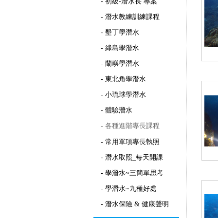
- 初級-潛水長 專案
- 潛水教練訓練課程
- 墾丁學潛水
- 綠島學潛水
- 蘭嶼學潛水
- 東北角學潛水
- 小琉球學潛水
- 體驗潛水
- 各種進階專長課程
- 常用單項專長執照
- 潛水取照_每天開課
- 學潛水~三簡單思考
- 學潛水~九種好處
- 潛水保險 & 健康聲明