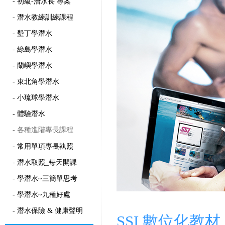
- 初級-潛水長 專案
- 潛水教練訓練課程
- 墾丁學潛水
- 綠島學潛水
- 蘭嶼學潛水
- 東北角學潛水
- 小琉球學潛水
- 體驗潛水
- 各種進階專長課程
- 常用單項專長執照
- 潛水取照_每天開課
- 學潛水~三簡單思考
- 學潛水~九種好處
- 潛水保險 & 健康聲明
SSI 數位化教材