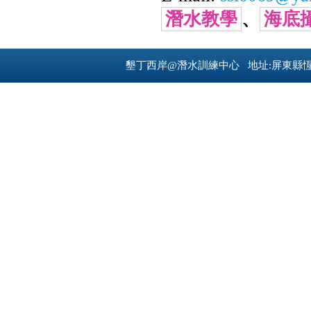
潛水教學
、
海底
墾丁西岸@潛水訓練中心 地址:屏東縣恆春鎮南