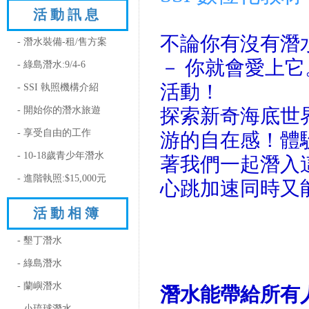
活動訊息
不論你有沒有潛
- 潛水裝備-租/售方案
－ 你就會愛上
- 綠島潛水:9/4-6
活動！
- SSI 執照機構介紹
- 開始你的潛水旅遊
探索新奇海底世
- 享受自由的工作
游的自在感！體
- 10-18歲青少年潛水
著我們一起潛入
- 進階執照:$15,000元
心跳加速同時又
活動相簿
- 墾丁潛水
- 綠島潛水
- 蘭嶼潛水
潛水能帶給所有
- 小琉球潛水