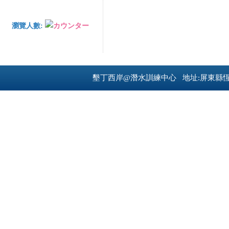
瀏覽人數:
墾丁西岸@潛水訓練中心 地址:屏東縣恆春鎮南