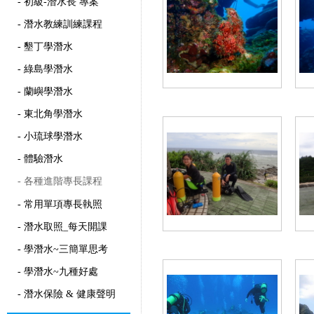
- 初級-潛水長 專案
- 潛水教練訓練課程
- 墾丁學潛水
- 綠島學潛水
- 蘭嶼學潛水
- 東北角學潛水
- 小琉球學潛水
- 體驗潛水
- 各種進階專長課程
- 常用單項專長執照
- 潛水取照_每天開課
- 學潛水~三簡單思考
- 學潛水~九種好處
- 潛水保險 & 健康聲明