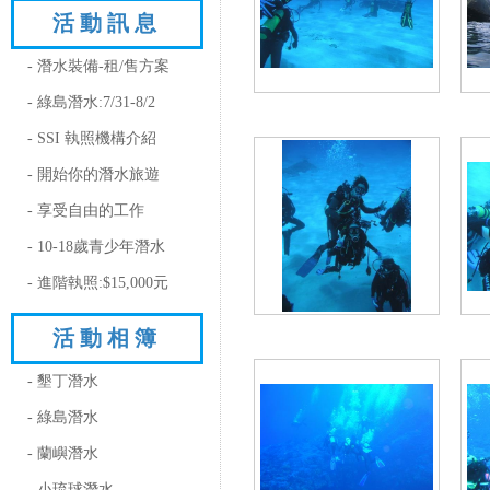
活動訊息
- 潛水裝備-租/售方案
- 綠島潛水:7/31-8/2
- SSI 執照機構介紹
- 開始你的潛水旅遊
- 享受自由的工作
- 10-18歲青少年潛水
- 進階執照:$15,000元
活動相簿
- 墾丁潛水
- 綠島潛水
- 蘭嶼潛水
- 小琉球潛水